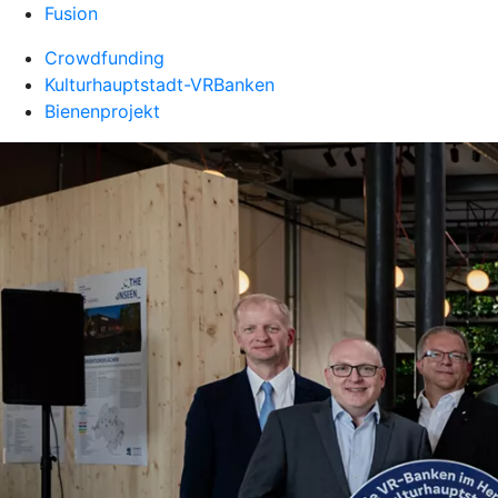
Fusion
Crowdfunding
Kulturhauptstadt-VRBanken
Bienenprojekt