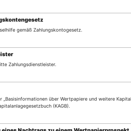
ngskontengesetz
hselhilfe gemäß Zahlungskontogesetz.
ister
ritte Zahlungsdienstleister.
r „Basisinformationen über Wertpapiere und weitere Kapital
pitalanlagegesetzbuch (KAGB).
g eines Nachtrags zu einem Wertpapierprospekt