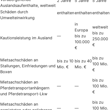
2 Jahre
5 Jahre
5 Jahre
Auslandsaufenthalte, weltweit
Schäden durch
enthalten
enthalten
enthalten
Umwelteinwirkung
in
weltweit
Europa
bis zu
—
bis zu
Kautionsleistung im Ausland
250.000
100.000
€
€
bis zu
Mietsachschäden an
bis zu 10
bis zu 40
100 Mio.
Stallungen, Einfriedungen und
Mio. €
Mio. €
€
Boxen
bis zu
Mietsachschäden an
—
—
100 Mio.
Pferdetransportanhängern
€
und Pferdetransport-Lkw
bis zu
Mietsachschäden an
—
—
100 Mio.
gemieteten oder geliehenen