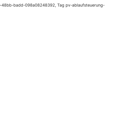
aa-48bb-badd-098a08248392, Tag pv-ablaufsteuerung-