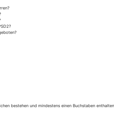
rren?
?
?
 PSD2?
geboten?
chen bestehen und mindestens einen Buchstaben enthalten. 